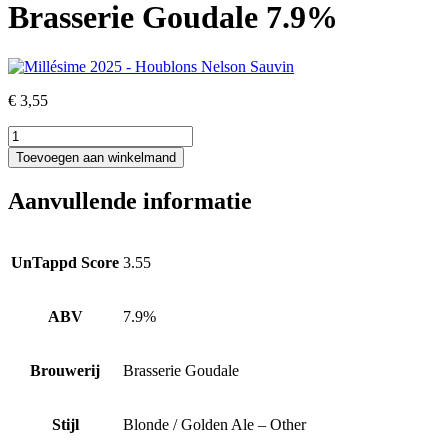
Brasserie Goudale 7.9%
€
3,55
Millésime
2025
Toevoegen aan winkelmand
-
Houblons
Aanvullende informatie
Nelson
Sauvin
&
Citra
UnTappd Score
3.55
-
Brasserie
Goudale
ABV
7.9%
7.9%
aantal
Brouwerij
Brasserie Goudale
Stijl
Blonde / Golden Ale – Other